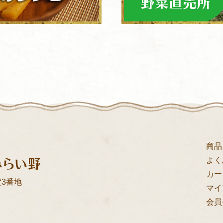
商品
みらい野
よく
カー
3番地
マイ
会員