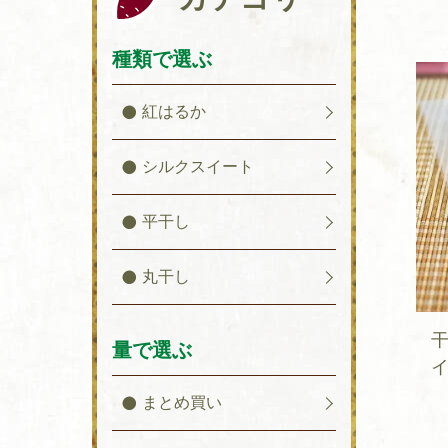
種類で選ぶ
紅はるか
シルクスイート
平干し
丸干し
干
量で選ぶ
イ
まとめ買い