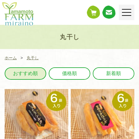
ネット
お問い
通販
合わせ
株式会社やまも
とファームみら
丸干し
い野
ホーム
丸干し
おすすめ順
価格順
新着順