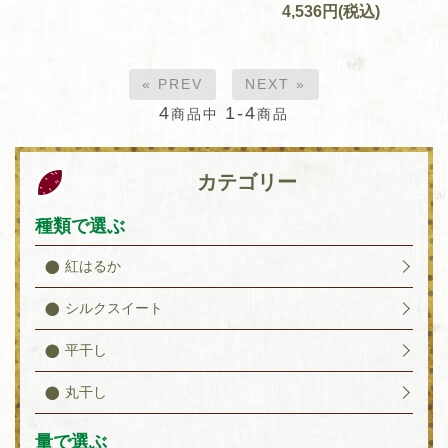
4,536円(税込)
« PREV
NEXT »
4
1-4
商品中
商品
カテゴリー
種類で選ぶ
紅はるか
シルクスイート
平干し
丸干し
量で選ぶ