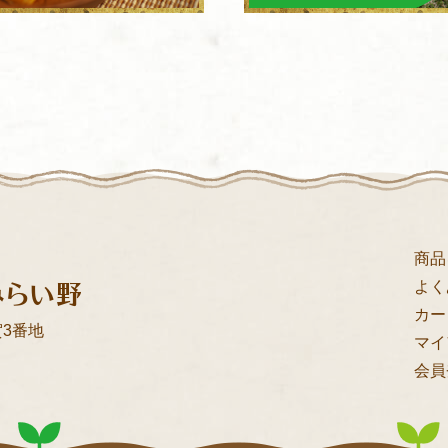
商品
みらい野
よく
カー
3番地
マイ
会員