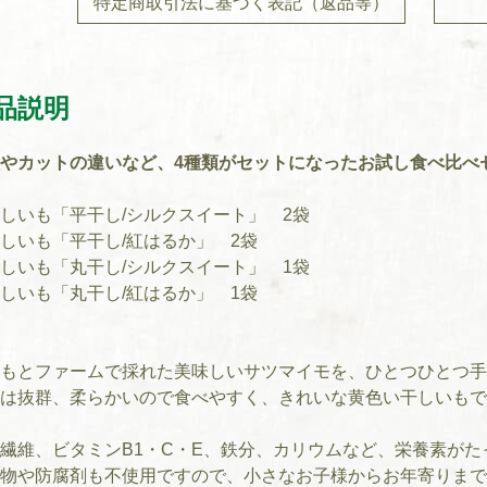
特定商取引法に基づく表記（返品等）
品説明
やカットの違いなど、4種類がセットになったお試し食べ比べ
しいも「平干し/シルクスイート」 2袋
しいも「平干し/紅はるか」 2袋
しいも「丸干し/シルクスイート」 1袋
しいも「丸干し/紅はるか」 1袋
もとファームで採れた美味しいサツマイモを、ひとつひとつ手
は抜群、柔らかいので食べやすく、きれいな黄色い干しいもで
繊維、ビタミンB1・C・E、鉄分、カリウムなど、栄養素が
物や防腐剤も不使用ですので、小さなお子様からお年寄りまで