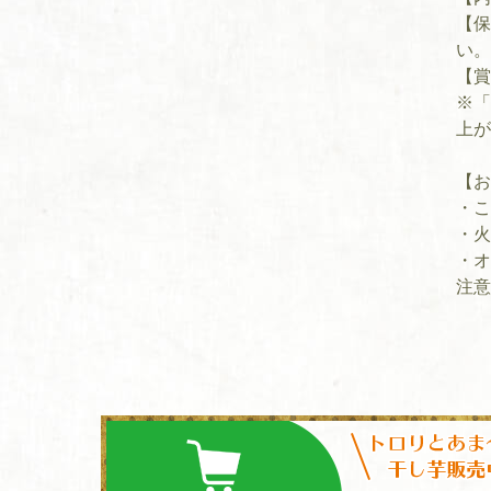
【保
い。
【賞
※「
上が
【お
・こ
・火
・オ
注意