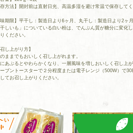
存方法】開封前は直射日光、高温多湿を避け常温で保存してく
味期限】平干し：製造日より6ヶ月、丸干し：製造日より2ヶ
干しいも」についている白い粉は、でんぷん質が糖分に変化
りください。
召し上がり方】
のままでもおいしく召し上がれます。
にあぶるとやわらかくなり、一層風味を増しおいしく召し上が
ーブントースターで２分程度または電子レンジ（500W）で3
してお召し上がりください。