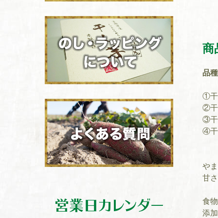
商
品種
①干
②干
③干
④干
やま
甘さ
営業日カレンダー
食物
添加