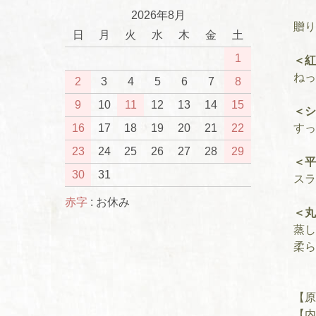
2026年8月
贈り
日
月
火
水
木
金
土
1
＜紅
ねっ
2
3
4
5
6
7
8
9
10
11
12
13
14
15
＜シ
すっ
16
17
18
19
20
21
22
23
24
25
26
27
28
29
＜平
30
31
スラ
赤字
: お休み
＜丸
蒸し
柔ら
【原
【内